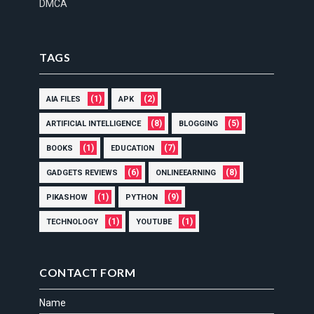
DMCA
TAGS
(1)
(2)
AIA FILES
APK
(8)
(5)
ARTIFICIAL INTELLIGENCE
BLOGGING
(1)
(7)
BOOKS
EDUCATION
(6)
(8)
GADGETS REVIEWS
ONLINEEARNING
(1)
(9)
PIKASHOW
PYTHON
(1)
(1)
TECHNOLOGY
YOUTUBE
CONTACT FORM
Name