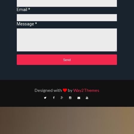
Email
*
Message
*
Designed with
by
Way2Themes